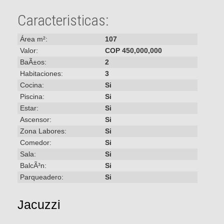
Caracteristicas:
Área m²:
107
Valor:
COP 450,000,000
BaÃ±os:
2
Habitaciones:
3
Cocina:
Si
Piscina:
Si
Estar:
Si
Ascensor:
Si
Zona Labores:
Si
Comedor:
Si
Sala:
Si
BalcÃ³n:
Si
Parqueadero:
Si
Jacuzzi