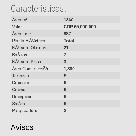
Caracteristicas:
Área m²:
1360
Valor:
COP 65,000,000
Ãrea Lote:
887
Planta ElÃ©ctrica:
Total
NÃºmero Oficinas:
21
BaÃ±os:
7
NÃºmero Pisos:
3
Ãrea ConstrucciÃ³n:
1,360
Terrazas:
Si
Deposito:
Si
Cocina:
Si
Recepcion:
Si
SalÃ³n :
Si
Parqueadero:
Si
Avisos