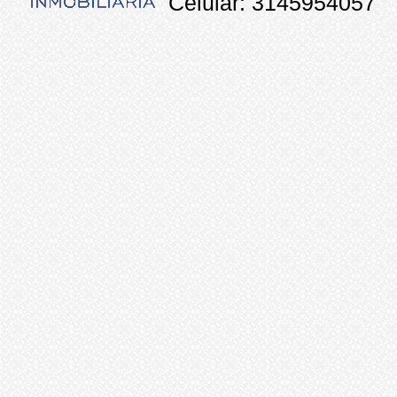
Celular: 3145954057