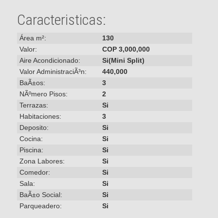
Caracteristicas:
Área m²:
130
Valor:
COP 3,000,000
Aire Acondicionado:
Si(Mini Split)
Valor AdministraciÃ³n:
440,000
BaÃ±os:
3
NÃºmero Pisos:
2
Terrazas:
Si
Habitaciones:
3
Deposito:
Si
Cocina:
Si
Piscina:
Si
Zona Labores:
Si
Comedor:
Si
Sala:
Si
BaÃ±o Social:
Si
Parqueadero:
Si